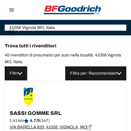
Go to page content
Go to page navigation
Trova tutti i rivenditori
45 rivenditori di pneumatici per auto nella località: 41058 Vignola
MO, Italia
Filtri
Filtra per: Raccomandato
SASSI GOMME SRL
1.41 km
4.7/5
(147)
VIA BARELLA 820, 41058, VIGNOLA, MO