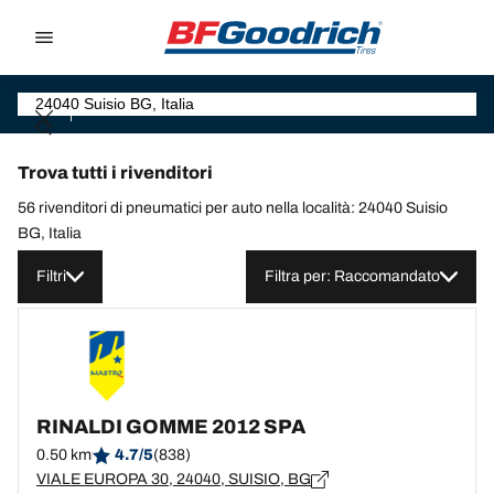
Go to page content
Go to page navigation
Trova tutti i rivenditori
56 rivenditori di pneumatici per auto nella località: 24040 Suisio
BG, Italia
Filtri
Filtra per: Raccomandato
RINALDI GOMME 2012 SPA
0.50 km
4.7/5
(838)
VIALE EUROPA 30, 24040, SUISIO, BG