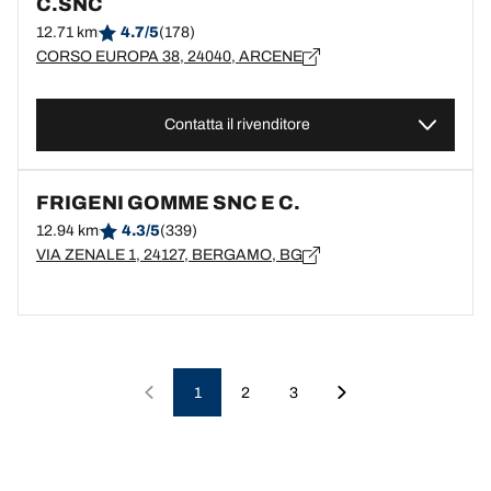
C.SNC
12.71 km
4.7/5
(178)
CORSO EUROPA 38, 24040, ARCENE
Contatta il rivenditore
FRIGENI GOMME SNC E C.
12.94 km
4.3/5
(339)
VIA ZENALE 1, 24127, BERGAMO, BG
1
2
3